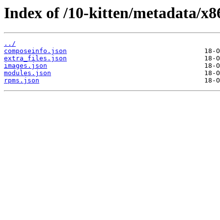
Index of /10-kitten/metadata/x
../
composeinfo.json
extra_files.json
images.json
modules.json
rpms.json